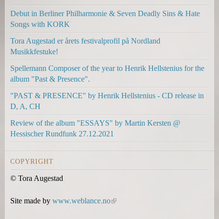
k
k
k
Debut in Berliner Philharmonie & Seven Deadly Sins & Hate
i
i
s
Songs with KORK
s
s
e
e
e
n
Tora Augestad er årets festivalprofil på Nordland
x
x
d
Musikkfestuke!
t
t
s
Spellemann Composer of the year to Henrik Hellstenius for the
e
e
e
album "Past & Presence".
r
r
-
n
n
m
"PAST & PRESENCE" by Henrik Hellstenius - CD release in
a
a
a
D, A, CH
l
l
i
Review of the album "ESSAYS" by Martin Kersten @
)
)
l
Hessischer Rundfunk 27.12.2021
)
COPYRIGHT
© Tora Augestad
Site made by
www.weblance.no
(
l