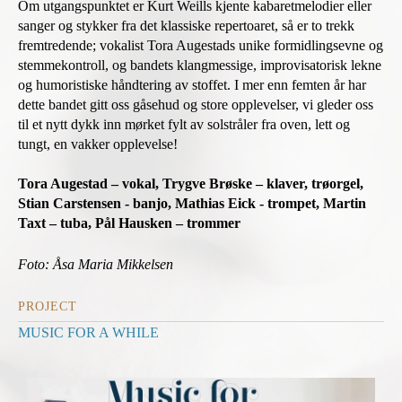
Om utgangspunktet er Kurt Weills kjente kabaretmelodier eller
sanger og stykker fra det klassiske repertoaret, så er to trekk
fremtredende; vokalist Tora Augestads unike formidlingsevne og
stemmekontroll, og bandets klangmessige, improvisatorisk lekne
og humoristiske håndtering av stoffet. I mer enn femten år har
dette bandet gitt oss gåsehud og store opplevelser, vi gleder oss
til et nytt dykk inn mørket fylt av solstråler fra oven, lett og
tungt, en vakker opplevelse!
Tora Augestad – vokal, Trygve Brøske – klaver, trøorgel,
Stian Carstensen - banjo, Mathias Eick - trompet, Martin
Taxt – tuba, Pål Hausken – trommer
Foto: Åsa Maria Mikkelsen
PROJECT
MUSIC FOR A WHILE