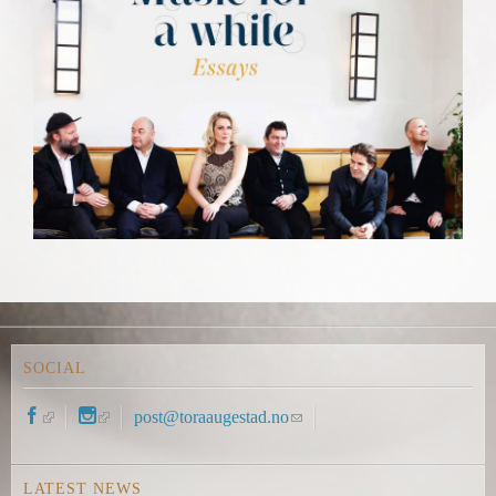
SOCIAL
(
(
post@toraaugestad.no
(
l
l
l
i
i
i
LATEST NEWS
n
n
n