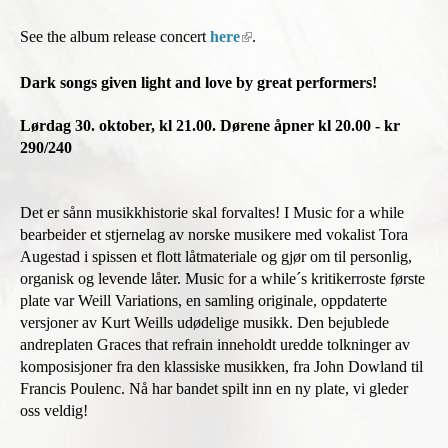
i
n
See the album release concert
here
(
.
k
l
i
i
Dark songs given light and love by great performers!
s
n
e
k
Lørdag 30. oktober, kl 21.00. Dørene åpner kl 20.00 - kr
x
i
290/240
t
s
e
e
r
x
Det er sånn musikkhistorie skal forvaltes! I Music for a while
n
t
bearbeider et stjernelag av norske musikere med vokalist Tora
a
e
Augestad i spissen et flott låtmateriale og gjør om til personlig,
l
r
organisk og levende låter. Music for a while´s kritikerroste første
)
n
plate var Weill Variations, en samling originale, oppdaterte
a
versjoner av Kurt Weills udødelige musikk. Den bejublede
l
andreplaten Graces that refrain inneholdt uredde tolkninger av
)
komposisjoner fra den klassiske musikken, fra John Dowland til
Francis Poulenc. Nå har bandet spilt inn en ny plate, vi gleder
oss veldig!