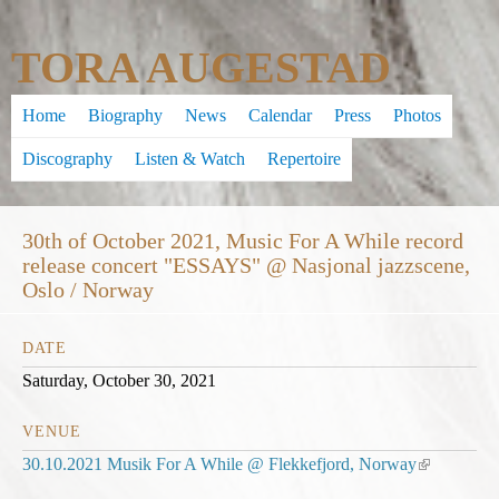
Skip
TORA AUGESTAD
to
main
Home
Biography
News
Calendar
Press
Photos
content
Discography
Listen & Watch
Repertoire
30th of October 2021, Music For A While record
release concert "ESSAYS" @ Nasjonal jazzscene,
Oslo / Norway
DATE
Saturday, October 30, 2021
VENUE
30.10.2021 Musik For A While @ Flekkefjord, Norway
(
l