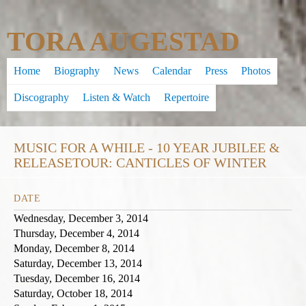
Skip
TORA AUGESTAD
to
main
Home
Biography
News
Calendar
Press
Photos
content
Discography
Listen & Watch
Repertoire
MUSIC FOR A WHILE - 10 YEAR JUBILEE &
RELEASETOUR: CANTICLES OF WINTER
DATE
Wednesday, December 3, 2014
Thursday, December 4, 2014
Monday, December 8, 2014
Saturday, December 13, 2014
Tuesday, December 16, 2014
Saturday, October 18, 2014