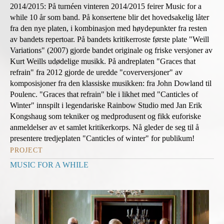
2014/2015: På turnéen vinteren 2014/2015 feirer Music for a
while 10 år som band. På konsertene blir det hovedsakelig låter
fra den nye platen, i kombinasjon med høydepunkter fra resten
av bandets repertoar. På bandets kritikerroste første plate "Weill
Variations" (2007) gjorde bandet originale og friske versjoner av
Kurt Weills udødelige musikk. På andreplaten "Graces that
refrain" fra 2012 gjorde de uredde "coverversjoner" av
komposisjoner fra den klassiske musikken: fra John Dowland til
Poulenc. "Graces that refrain" ble i likhet med "Canticles of
Winter" innspilt i legendariske Rainbow Studio med Jan Erik
Kongshaug som tekniker og medprodusent og fikk euforiske
anmeldelser av et samlet kritikerkorps. Nå gleder de seg til å
presentere tredjeplaten "Canticles of winter" for publikum!
PROJECT
MUSIC FOR A WHILE