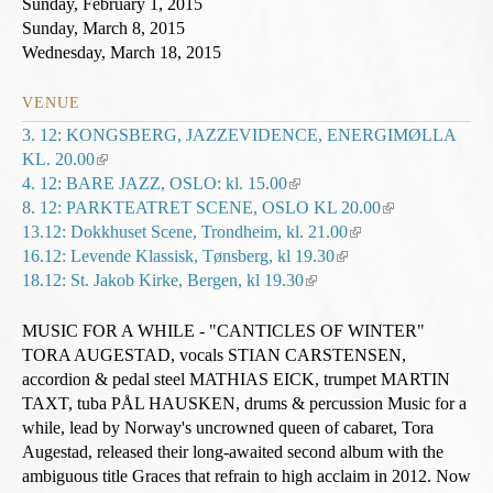
Sunday, February 1, 2015
Sunday, March 8, 2015
Wednesday, March 18, 2015
VENUE
3. 12: KONGSBERG, JAZZEVIDENCE, ENERGIMØLLA
KL. 20.00
(
4. 12: BARE JAZZ, OSLO: kl. 15.00
l
(
8. 12: PARKTEATRET SCENE, OSLO KL 20.00
i
l
(
13.12: Dokkhuset Scene, Trondheim, kl. 21.00
n
i
(
l
16.12: Levende Klassisk, Tønsberg, kl 19.30
k
n
(
l
i
18.12: St. Jakob Kirke, Bergen, kl 19.30
i
k
(
l
i
n
s
i
l
i
n
k
e
s
i
n
k
i
MUSIC FOR A WHILE - "CANTICLES OF WINTER"
x
e
n
k
i
s
TORA AUGESTAD, vocals STIAN CARSTENSEN,
t
x
k
i
s
e
accordion & pedal steel MATHIAS EICK, trumpet MARTIN
e
t
i
s
e
x
TAXT, tuba PÅL HAUSKEN, drums & percussion Music for a
r
e
s
e
x
t
while, lead by Norway's uncrowned queen of cabaret, Tora
n
r
e
x
t
e
Augestad, released their long-awaited second album with the
a
n
x
t
e
r
ambiguous title Graces that refrain to high acclaim in 2012. Now