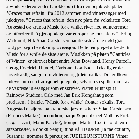
a while videreutvikler barokksporet fra den bejublede platen
"Graces that refrain" fra 2012 sammen med vintersanger med
juledryss. "Graces that refrain, den nye plata fra vokalisten Tora
Augestad og gruppa Music for a while, river ned genregrenser
og utfordrer til å gjenoppdage vår europeiske musikkarv". Erling
Wicklund, Nrk Stian Carstensen har de siste årene i økt grad
fordypet seg i barokkimprovisasjon. Dette har preget arbeidet til
Music for a while de siste årene. Musikken på platen "Canticles
of Winter" er skrevet blant andre John Dowland, Henry Purcell,
Georg Friedrich Händel, Carbonelli og Bach. Tekstlig er det
hovedsaklig sanger om vinteren, og juletematikk. Det er likevel
milevis unna en tradisjonell juleplate, selv om vi spiller noen av
de vakreste julesanger som er skrevet. Platen er innspilt i
Rainbow Studios i Oslo med Jan Erik Kongshaug som
produsent. I bandet "Music for a while" fronter vokalist Tora
Augestad et stjernelag av norske jazzmusikere: Stian Carstensen
(Farmers Market), accordion, banjo & pedal steel Mathias Eick
(Jaga Jazzist, Manu Katché), trompet Martin Taxt (Trondheim
Jazzorkester, Koboku Senju), tuba Pål Hausken (In the country,
Susanna), trommer & perkusjon JUBILEUMSTURNÈ Vinter