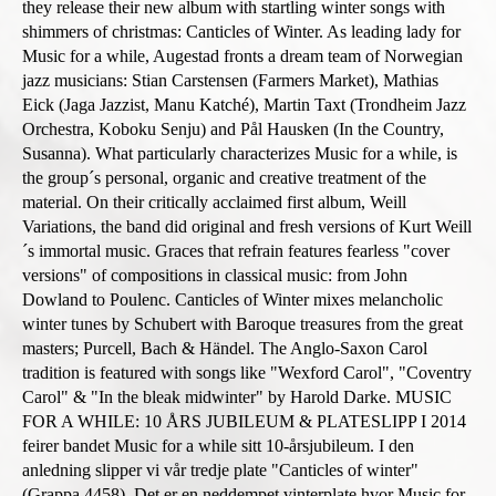
l
a
t
e
r
n
they release their new album with startling winter songs with
)
l
e
r
n
a
shimmers of christmas: Canticles of Winter. As leading lady for
)
r
n
a
l
Music for a while, Augestad fronts a dream team of Norwegian
n
a
l
)
jazz musicians: Stian Carstensen (Farmers Market), Mathias
a
l
)
Eick (Jaga Jazzist, Manu Katché), Martin Taxt (Trondheim Jazz
l
)
Orchestra, Koboku Senju) and Pål Hausken (In the Country,
)
Susanna). What particularly characterizes Music for a while, is
the group´s personal, organic and creative treatment of the
material. On their critically acclaimed first album, Weill
Variations, the band did original and fresh versions of Kurt Weill
´s immortal music. Graces that refrain features fearless "cover
versions" of compositions in classical music: from John
Dowland to Poulenc. Canticles of Winter mixes melancholic
winter tunes by Schubert with Baroque treasures from the great
masters; Purcell, Bach & Händel. The Anglo-Saxon Carol
tradition is featured with songs like "Wexford Carol", "Coventry
Carol" & "In the bleak midwinter" by Harold Darke. MUSIC
FOR A WHILE: 10 ÅRS JUBILEUM & PLATESLIPP I 2014
feirer bandet Music for a while sitt 10-årsjubileum. I den
anledning slipper vi vår tredje plate "Canticles of winter"
(Grappa 4458). Det er en neddempet vinterplate hvor Music for