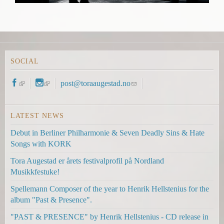
SOCIAL
(
(
post@toraaugestad.no
(
l
l
l
i
i
i
LATEST NEWS
n
n
n
k
k
k
Debut in Berliner Philharmonie & Seven Deadly Sins & Hate
i
i
s
Songs with KORK
s
s
e
e
e
n
Tora Augestad er årets festivalprofil på Nordland
x
x
d
Musikkfestuke!
t
t
s
Spellemann Composer of the year to Henrik Hellstenius for the
e
e
e
album "Past & Presence".
r
r
-
n
n
m
"PAST & PRESENCE" by Henrik Hellstenius - CD release in