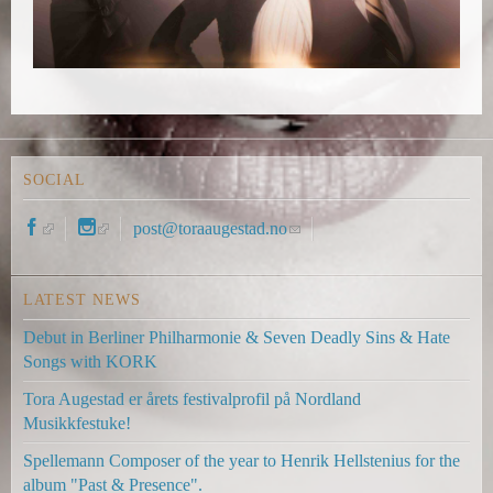
SOCIAL
(
(
post@toraaugestad.no
(
l
l
l
i
i
i
LATEST NEWS
n
n
n
k
k
k
Debut in Berliner Philharmonie & Seven Deadly Sins & Hate
i
i
s
Songs with KORK
s
s
e
e
e
n
Tora Augestad er årets festivalprofil på Nordland
x
x
d
Musikkfestuke!
t
t
s
Spellemann Composer of the year to Henrik Hellstenius for the
e
e
e
album "Past & Presence".