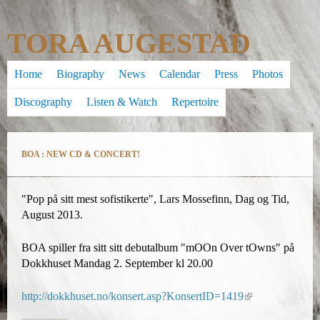
Skip
TORA AUGESTAD
to
main
Home
Biography
News
Calendar
Press
Photos
content
Discography
Listen & Watch
Repertoire
BOA : NEW CD & CONCERT!
"Pop på sitt mest sofistikerte", Lars Mossefinn, Dag og Tid,
August 2013.
BOA spiller fra sitt sitt debutalbum "mOOn Over tOwns" på
Dokkhuset Mandag 2. September kl 20.00
http://dokkhuset.no/konsert.asp?KonsertID=1419
(
l