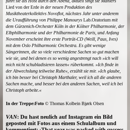
führt sie als Host durch den Abend, aktuell singt sie Mahlers
Lied von der Erde
in der neuen Produktion des
Musiktheaterkollektivs Novoflot, nächstes Jahr unter anderem
die Uraufführung von Philippe Manourys
Lab.Oratorium
mit
dem Gürzenich-Orchester Köln in der Kölner Philharmonie, der
Elbphilharmonie und der Philharmonie de Paris, und Anfang
November erscheint ihre erste Porträt-CD (Weill, Paus, Ives)
mit dem Oslo Philharmonic Orchestra. Es gibt wenige
Sängerinnen, die so viele verschiedene Sachen so gut machen
wie sie, und bei denen es so wenig angestrengt nach »ich will
mich nicht schubladisieren lassen« rüberkommt. »Ich finde in
der Abwechslung teilweise Ruhe«, erzählt sie mir. »Ich glaube,
ich bin besser bei Christoph Marthaler, weil ich all die anderen
Sachen mache, und besser bei den anderen Sachen, weil ich bei
Christoph arbeite.«
In der Treppe:Foto
© Thomas Kolbein Bjørk Olsen
VAN
: Du hast neulich auf Instagram ein Bild
geposted mit Fotos aus einem Schulalbum und
kommentiert: ›That year was packed with success