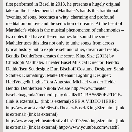
first performed in Basel in 2013, he presents a hugely original
take on the Liederabend. In Marthaler's hands this traditional
'evening of song' becomes a witty, charming and profound
meditation on love and the seduction of dreams. At the heart of
Marthaler's vision is the musical phenomenon of enharmonics –
two notes that have different names but sound the same.
Mathaler uses this idea not only to unite songs from across
lyrical history but to explore self and other, dream and reality.
Bendix Dethleffsen creates the score. King Size (2013) by
Christoph Marthaler. Theater Basel Musical Director: Bendix
Dethleffsen Set design: Duri Bischoff Costume Designer: Sarah
Schittek Dramaturgy: Malte Ubenauf Lighting Designer:
HeidVoegelinLights Tora Augestad Michael von der Heide
Bendix Dethleffsen Nikola Weisse http://www.theater-
basel.ch/agenda/?method=play.detail&ID=BA56880E-FDCF-
(link is external)... (link is external) SEE A VIDEO HERE:
http://www.art-tv.ch/9866-0-Theater-Basel-King-Size.html (link
is external) (link is external)
http://www.zagrebtheatrefestival.hr/2013/en/king-size.html (link
is external) (link is external) http://www.youtube.com/watch?