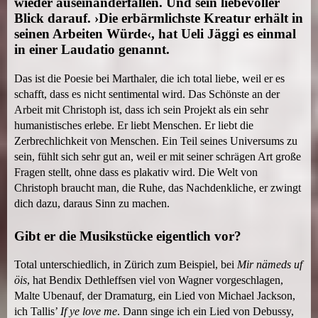
wieder auseinanderfallen. Und sein liebevoller
Blick darauf. ›Die erbärmlichste Kreatur erhält in
seinen Arbeiten Würde‹, hat Ueli Jäggi es einmal
in einer Laudatio genannt.
Das ist die Poesie bei Marthaler, die ich total liebe, weil er es
schafft, dass es nicht sentimental wird. Das Schönste an der
Arbeit mit Christoph ist, dass ich sein Projekt als ein sehr
humanistisches erlebe. Er liebt Menschen. Er liebt die
Zerbrechlichkeit von Menschen. Ein Teil seines Universums zu
sein, fühlt sich sehr gut an, weil er mit seiner schrägen Art große
Fragen stellt, ohne dass es plakativ wird. Die Welt von
Christoph braucht man, die Ruhe, das Nachdenkliche, er zwingt
dich dazu, daraus Sinn zu machen.
Gibt er die Musikstücke eigentlich vor?
Total unterschiedlich, in Zürich zum Beispiel, bei
Mir nämeds uf
öis
, hat Bendix Dethleffsen viel von Wagner vorgeschlagen,
Malte Ubenauf, der Dramaturg, ein Lied von Michael Jackson,
ich Tallis’
If ye love me
. Dann singe ich ein Lied von Debussy,