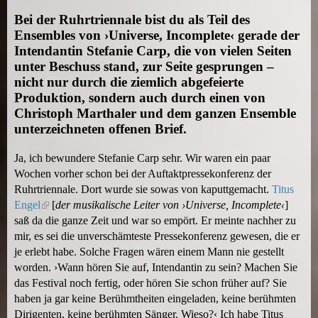
Bei der Ruhrtriennale bist du als Teil des
Ensembles von ›Universe, Incomplete‹ gerade der
Intendantin Stefanie Carp, die von vielen Seiten
unter Beschuss stand, zur Seite gesprungen –
nicht nur durch die ziemlich abgefeierte
Produktion, sondern auch durch einen von
Christoph Marthaler und dem ganzen Ensemble
unterzeichneten offenen Brief.
Ja, ich bewundere Stefanie Carp sehr. Wir waren ein paar
Wochen vorher schon bei der Auftaktpressekonferenz der
Ruhrtriennale. Dort wurde sie sowas von kaputtgemacht.
Titus
Engel
(
[
der musikalische Leiter von ›Universe, Incomplete‹
]
saß da die ganze Zeit und war so empört. Er meinte nachher zu
l
mir, es sei die unverschämteste Pressekonferenz gewesen, die er
i
je erlebt habe. Solche Fragen wären einem Mann nie gestellt
n
worden. ›Wann hören Sie auf, Intendantin zu sein? Machen Sie
k
das Festival noch fertig, oder hören Sie schon früher auf? Sie
i
haben ja gar keine Berühmtheiten eingeladen, keine berühmten
s
Dirigenten, keine berühmten Sänger. Wieso?‹ Ich habe Titus
e