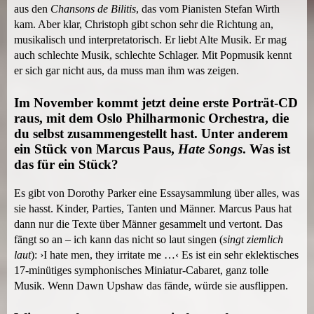
aus den
Chansons de Bilitis
, das vom Pianisten Stefan Wirth
kam. Aber klar, Christoph gibt schon sehr die Richtung an,
musikalisch und interpretatorisch. Er liebt Alte Musik. Er mag
auch schlechte Musik, schlechte Schlager. Mit Popmusik kennt
er sich gar nicht aus, da muss man ihm was zeigen.
Im November kommt jetzt deine erste Porträt-CD
raus, mit dem Oslo Philharmonic Orchestra, die
du selbst zusammengestellt hast. Unter anderem
ein Stück von Marcus Paus,
Hate Songs
. Was ist
das für ein Stück?
Es gibt von Dorothy Parker eine Essaysammlung über alles, was
sie hasst. Kinder, Parties, Tanten und Männer. Marcus Paus hat
dann nur die Texte über Männer gesammelt und vertont. Das
fängt so an – ich kann das nicht so laut singen (
singt ziemlich
laut
): ›I hate men, they irritate me …‹ Es ist ein sehr eklektisches
17-minütiges symphonisches Miniatur-Cabaret, ganz tolle
Musik. Wenn Dawn Upshaw das fände, würde sie ausflippen.