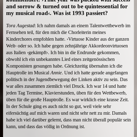
and sorrow & turned out to be quintessential for
my musical road‹. Was ist 1993 passiert?
Tora Augestad
: Ich nahm damals an einem Talentwettbewerb im
Fernsehen teil, für den mich die Chorleiterin meines
Kinderchores empfohlen hatte. ›Virtuose Kinder aus der ganzen
Welt‹ oder so. Ich habe gegen zehnjährige Akkordeonvirtuosen
aus Italien ›gekämpft‹. Ich bin in die Endrunde gekommen,
obwohl ich ein unbekanntes Lied eines zeitgenössischen
Komponisten gesungen habe. Gleichzeitig übernahm ich die
Hauptrolle im Musical
Annie
. Und ich hatte gerade angefangen
politisch in der Jugendbewegung der Linken aktiv zu sein. Das
war alles zusammen ziemlich viel Druck. Ich war 14 und hatte
jeden Tag Termine, Klavierstunden, üben für den Wettbewerb,
üben für die große Hauptrolle. Es war wirklich eine krasse Zeit.
In der Schule ging es auch nicht so gut, weil viele sehr
eifersüchtig auf mich waren und nicht sehr nett zu mir. Damals
habe ich viel darüber gelernt, dass man nicht überall populär sein
kann, und dass das völlig in Ordnung ist.