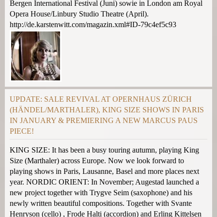
Bergen International Festival (Juni) sowie in London am Royal
Opera House/Linbury Studio Theatre (April).
http://de.karstenwitt.com/magazin.xml#ID-79c4ef5c93
UPDATE: SALE REVIVAL AT OPERNHAUS ZÜRICH
(HÄNDEL/MARTHALER), KING SIZE SHOWS IN PARIS
IN JANUARY & PREMIERING A NEW MARCUS PAUS
PIECE!
KING SIZE: It has been a busy touring autumn, playing King
Size (Marthaler) across Europe. Now we look forward to
playing shows in Paris, Lausanne, Basel and more places next
year. NORDIC ORIENT: In November; Augestad launched a
new project together with Trygve Seim (saxophone) and his
newly written beautiful compositions. Together with Svante
Henryson (cello) , Frode Halti (accordion) and Erling Kittelsen