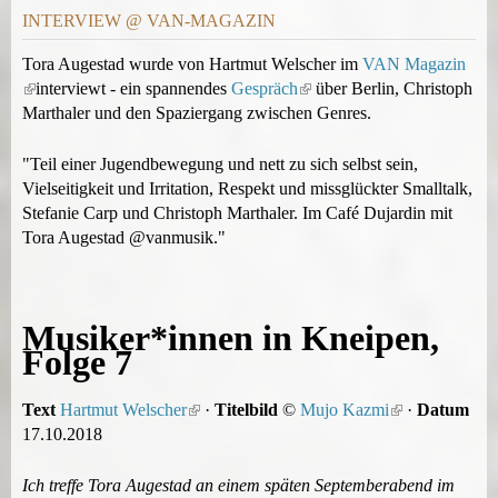
INTERVIEW @ VAN-MAGAZIN
Tora Augestad wurde von Hartmut Welscher im
VAN Magazin
(
interviewt - ein spannendes
Gespräch
(
über Berlin, Christoph
l
Marthaler und den Spaziergang zwischen Genres.
l
i
i
n
n
"Teil einer Jugendbewegung und nett zu sich selbst sein,
k
k
Vielseitigkeit und Irritation, Respekt und missglückter Smalltalk,
i
i
Stefanie Carp und Christoph Marthaler. Im Café Dujardin mit
s
s
Tora Augestad @vanmusik."
e
e
x
x
t
t
Musiker*innen in Kneipen,
e
e
Folge 7
r
r
n
n
a
a
Text
Hartmut Welscher
(
·
Titelbild
©
Mujo Kazmi
(
·
Datum
l
l
17.10.2018
l
l
)
)
i
i
n
n
Ich treffe Tora Augestad an einem späten Septemberabend im