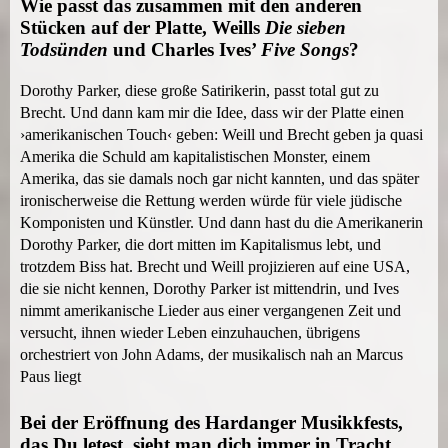
Wie passt das zusammen mit den anderen
Stücken auf der Platte, Weills
Die sieben
Todsünden
und Charles Ives’
Five Songs
?
Dorothy Parker, diese große Satirikerin, passt total gut zu
Brecht. Und dann kam mir die Idee, dass wir der Platte einen
›amerikanischen Touch‹ geben: Weill und Brecht geben ja quasi
Amerika die Schuld am kapitalistischen Monster, einem
Amerika, das sie damals noch gar nicht kannten, und das später
ironischerweise die Rettung werden würde für viele jüdische
Komponisten und Künstler. Und dann hast du die Amerikanerin
Dorothy Parker, die dort mitten im Kapitalismus lebt, und
trotzdem Biss hat. Brecht und Weill projizieren auf eine USA,
die sie nicht kennen, Dorothy Parker ist mittendrin, und Ives
nimmt amerikanische Lieder aus einer vergangenen Zeit und
versucht, ihnen wieder Leben einzuhauchen, übrigens
orchestriert von John Adams, der musikalisch nah an Marcus
Paus liegt
Bei der Eröffnung des Hardanger Musikkfests,
das Du letest, sieht man dich immer in Tracht