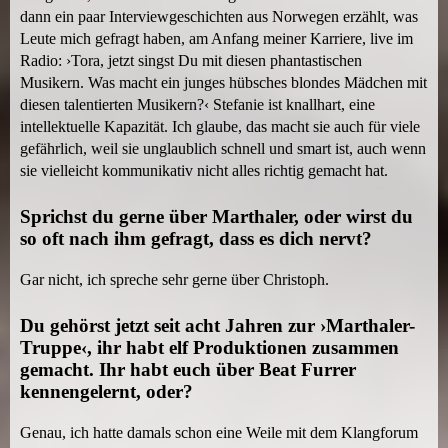
dann ein paar Interviewgeschichten aus Norwegen erzählt, was
x
Leute mich gefragt haben, am Anfang meiner Karriere, live im
t
Radio: ›Tora, jetzt singst Du mit diesen phantastischen
e
Musikern. Was macht ein junges hübsches blondes Mädchen mit
r
diesen talentierten Musikern?‹ Stefanie ist knallhart, eine
n
intellektuelle Kapazität. Ich glaube, das macht sie auch für viele
a
gefährlich, weil sie unglaublich schnell und smart ist, auch wenn
l
sie vielleicht kommunikativ nicht alles richtig gemacht hat.
)
Sprichst du gerne über Marthaler, oder wirst du
so oft nach ihm gefragt, dass es dich nervt?
Gar nicht, ich spreche sehr gerne über Christoph.
Du gehörst jetzt seit acht Jahren zur ›Marthaler-
Truppe‹, ihr habt elf Produktionen zusammen
gemacht. Ihr habt euch über Beat Furrer
kennengelernt, oder?
Genau, ich hatte damals schon eine Weile mit dem Klangforum