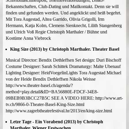
Schreibmaschinenpost, Telefonverabredungen, Disko-
Bekanntschaften, Club-Dating und Mailkontakt. Denn sie will
finden und gefunden werden. Und angeklickt und heiß begehrt.
Mit Tora Augestad, Altea Garrido, Olivia Grigolli, Irm
Hermann, Katja Kolm, Clemens Sienknecht, Lilith Stangenberg
und Ulrich Voß Regie Christoph Marthaler / Bühne und
Kostüme Anna Viebrock
King Size (2013) by Christoph Marthaler. Theater Basel
Musical Director: Bendix Dethleffsen Set design: Duri Bischoff
Costume Designer: Sarah Schittek Dramaturgy: Malte Ubenauf
Lighting Designer: HeidVoegelinLights Tora Augestad Michael
von der Heide Bendix Dethleffsen Nikola Weisse
http://www.theater-basel.ch/agenda/?
method=play.detail&ID=BA56880E-FDCF-34E8-
09BEB9B3BCC27B5C SEE A VIDEO HERE: http://www.art-
tv.ch/9866-0-Theater-Basel-King-Size.html
http://www.zagrebtheatrefestival.hr/2013/en/king-size.html
Letze Tage - Ein Vorabend (2013) by Christoph
Marthaler. Wiener Festwochen