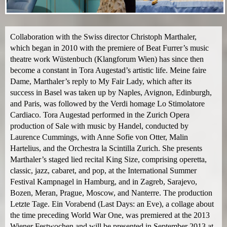
Collaboration with the Swiss director Christoph Marthaler,
which began in 2010 with the premiere of Beat Furrer’s music
theatre work Wüstenbuch (Klangforum Wien) has since then
become a constant in Tora Augestad’s artistic life. Meine faire
Dame, Marthaler’s reply to My Fair Lady, which after its
success in Basel was taken up by Naples, Avignon, Edinburgh,
and Paris, was followed by the Verdi homage Lo Stimolatore
Cardiaco. Tora Augestad performed in the Zurich Opera
production of Sale with music by Handel, conducted by
Laurence Cummings, with Anne Sofie von Otter, Malin
Hartelius, and the Orchestra la Scintilla Zurich. She presents
Marthaler’s staged lied recital King Size, comprising operetta,
classic, jazz, cabaret, and pop, at the International Summer
Festival Kampnagel in Hamburg, and in Zagreb, Sarajevo,
Bozen, Meran, Prague, Moscow, and Nanterre. The production
Letzte Tage. Ein Vorabend (Last Days: an Eve), a collage about
the time preceding World War One, was premiered at the 2013
Wiener Festwochen and will be presented in September 2013 at