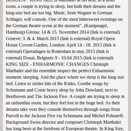
room, a couple is trying to sleep, but both their dreams and the
king-size bed are too big. Music, from Wagner to German
Schlager, will console. One of the most bittersweet evenings on
the German theatre scene at the moment". (Kampnagel,
Hamburg) Girona: 14 & 15. November 2014 (link is external)
Geneve: 3. & 4. March 2015 (link is external) Royal Opera
House Covent Garden, London: April 14 - 18. 2015 (link is
external) Operadagen in Rotterdam in may 2015 (link is
external) Douai, Belgium: 9 - 10.04 2015 (link is external)
KING SIZE - ENHARMONIC CHANGES Christoph
Marthaler and his ensemble inspect the perfect Enharmonic
moment: sleeping. And the place where we sleep is the king size
bed. Listen to sixties hits of the Kinks, Goethe songs by
Schumann and Come heavy sleep by John Dowland, next to
Beethoven and The Jackson Five. A couple are trying to sleep in
an unfamiliar room, but they feel lost in the huge bed. As their
dreams take over they console themselves through songs from
Purcell to the Jackson Five via Schumann and Michel Polnareff.
Background Swiss director and composer Christoph Marthaler
has long been at the forefront of European theatre. In King Size,