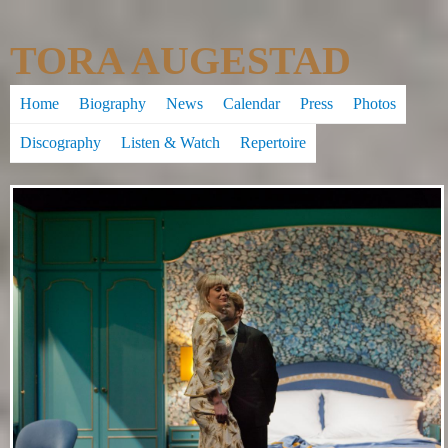
Skip
TORA AUGESTAD
to
main
Home
Biography
News
Calendar
Press
Photos
content
Discography
Listen & Watch
Repertoire