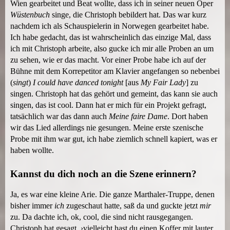
Wien gearbeitet und Beat wollte, dass ich in seiner neuen Oper
Wüstenbuch
singe, die Christoph bebildert hat. Das war kurz
nachdem ich als Schauspielerin in Norwegen gearbeitet habe.
Ich habe gedacht, das ist wahrscheinlich das einzige Mal, dass
ich mit Christoph arbeite, also gucke ich mir alle Proben an um
zu sehen, wie er das macht. Vor einer Probe habe ich auf der
Bühne mit dem Korrepetitor am Klavier angefangen so nebenbei
(
singt
)
I could have danced tonight
[aus
My Fair Lady
] zu
singen. Christoph hat das gehört und gemeint, das kann sie auch
singen, das ist cool. Dann hat er mich für ein Projekt gefragt,
tatsächlich war das dann auch
Meine faire Dame
. Dort haben
wir das Lied allerdings nie gesungen. Meine erste szenische
Probe mit ihm war gut, ich habe ziemlich schnell kapiert, was er
haben wollte.
Kannst du dich noch an die Szene erinnern?
Ja, es war eine kleine Arie. Die ganze Marthaler-Truppe, denen
bisher immer
ich
zugeschaut hatte, saß da und guckte jetzt
mir
zu. Da dachte ich, ok, cool, die sind nicht rausgegangen.
Christoph hat gesagt, ›vielleicht hast du einen Koffer mit lauter