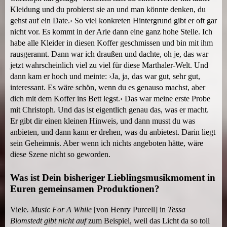
Kleidung und du probierst sie an und man könnte denken, du
gehst auf ein Date.‹ So viel konkreten Hintergrund gibt er oft gar
nicht vor. Es kommt in der Arie dann eine ganz hohe Stelle. Ich
habe alle Kleider in diesen Koffer geschmissen und bin mit ihm
rausgerannt. Dann war ich draußen und dachte, oh je, das war
jetzt wahrscheinlich viel zu viel für diese Marthaler-Welt. Und
dann kam er hoch und meinte: ›Ja, ja, das war gut, sehr gut,
interessant. Es wäre schön, wenn du es genauso machst, aber
dich mit dem Koffer ins Bett legst.‹ Das war meine erste Probe
mit Christoph. Und das ist eigentlich genau das, was er macht.
Er gibt dir einen kleinen Hinweis, und dann musst du was
anbieten, und dann kann er drehen, was du anbietest. Darin liegt
sein Geheimnis. Aber wenn ich nichts angeboten hätte, wäre
diese Szene nicht so geworden.
Was ist Dein bisheriger Lieblingsmusikmoment in
Euren gemeinsamen Produktionen?
Viele
. Music For A While
[von Henry Purcell] in
Tessa
Blomstedt gibt nicht auf
zum Beispiel, weil das Licht da so toll