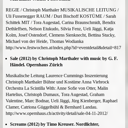
REGIE / Christoph Marthaler MUSIKALISCHE LEITUNG /
Uli Fussenegger RAUM / Duri Bischoff KOSTÜME / Sarah
Schittek MIT / Tora Augestad, Carina Braunschmidt, Bendix
Dethleffsen, Nelson Etukudo, Silvia Fenz, Ueli Jäggi, Katja
Kolm, Josef Ostendorf, Clemens Sienknecht, Bettina Stucky,
Michael von der Heide, Thomas Wodianka
http://www.festwochen.at/index.php?id=eventdetail&detail=817
Sale (2012) by Christoph Marthaler with music by G. F.
Händel. Opernhaus Zürich
Musikalische Leitung Laurence Cummings Inszenierung
Christoph Marthaler Bühne und Kostüme Anna Viebrock
Orchestra La Scintilla With: Anne Sofie von Otter, Malin
Hartelius, Christoph Dumaux, Tora Augestad, Graham
Valentine, Marc Bodnar, Ueli Jäggi, Jürg Kienberger, Raphael
Clamer, Catriona Güggelbühl & Bernhard Landau.
http://www.opernhaus.ch/activity/detail/sale-04-11-2012/
Screams (2012) by Timo Kreuser. Nordlichter,