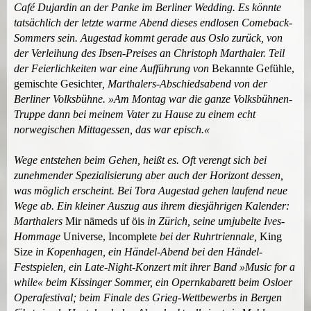
k
k
Café Dujardin an der Panke im Berliner Wedding. Es könnte
i
i
tatsächlich der letzte warme Abend dieses endlosen Comeback-
s
s
Sommers sein. Augestad kommt gerade aus Oslo zurück, von
e
e
der Verleihung des Ibsen-Preises an Christoph Marthaler. Teil
x
x
der Feierlichkeiten war eine Aufführung von
Bekannte Gefühle,
t
t
gemischte Gesichter
, Marthalers-Abschiedsabend von der
e
e
Berliner Volksbühne. »Am Montag war die ganze Volksbühnen-
r
r
Truppe dann bei meinem Vater zu Hause zu einem echt
n
n
norwegischen Mittagessen, das war episch.«
a
a
l
l
Wege entstehen beim Gehen, heißt es. Oft verengt sich bei
)
)
zunehmender Spezialisierung aber auch der Horizont dessen,
was möglich erscheint. Bei Tora Augestad gehen laufend neue
Wege ab. Ein kleiner Auszug aus ihrem diesjährigen Kalender:
Marthalers
Mir nämeds uf
öis
in Zürich, seine umjubelte Ives-
Hommage
Universe, Incomplete
bei der Ruhrtriennale,
King
Size
in Kopenhagen, ein Händel-Abend bei den Händel-
Festspielen, ein Late-Night-Konzert mit ihrer Band »Music for a
while« beim Kissinger Sommer, ein Opernkabarett beim Osloer
Operafestival; beim Finale des Grieg-Wettbewerbs in Bergen