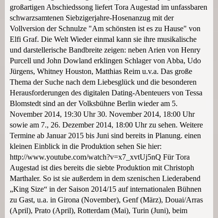
großartigen Abschiedssong liefert Tora Augestad im unfassbaren
schwarzsamtenen Siebzigerjahre-Hosenanzug mit der
Vollversion der Schnulze "Am schönsten ist es zu Hause" von
Elfi Graf. Die Welt Wieder einmal kann sie ihre musikalische
und darstellerische Bandbreite zeigen: neben Arien von Henry
Purcell und John Dowland erklingen Schlager von Abba, Udo
Jürgens, Whitney Houston, Matthias Reim u.v.a. Das große
Thema der Suche nach dem Liebesglück und die besonderen
Herausforderungen des digitalen Dating-Abenteuers von Tessa
Blomstedt sind an der Volksbühne Berlin wieder am 5.
November 2014, 19:30 Uhr 30. November 2014, 18:00 Uhr
sowie am 7., 26. Dezember 2014, 18:00 Uhr zu sehen. Weitere
Termine ab Januar 2015 bis Juni sind bereits in Planung. einen
kleinen Einblick in die Produktion sehen Sie hier:
http://www.youtube.com/watch?v=x7_xvtUj5nQ Für Tora
Augestad ist dies bereits die siebte Produktion mit Christoph
Marthaler. So ist sie außerdem in dem szenischen Liederabend
„King Size“ in der Saison 2014/15 auf internationalen Bühnen
zu Gast, u.a. in Girona (November), Genf (März), Douai/Arras
(April), Prato (April), Rotterdam (Mai), Turin (Juni), beim